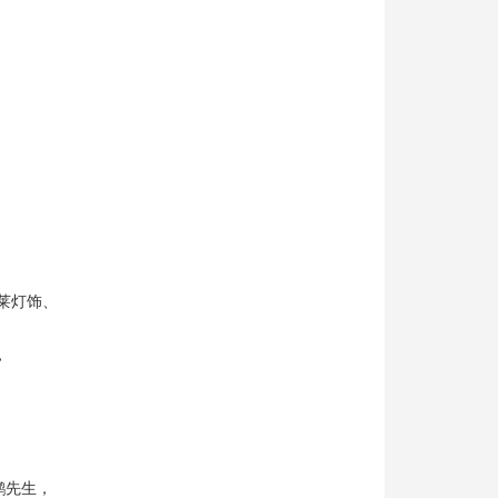
优莱灯饰、
，
鹏先生，