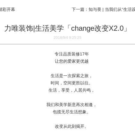
>精彩开幕
下一篇：知与畏 | 当我们从“生活
力唯装饰|生活美学「change改变X2.0」
2018/9/4 9:25:25
专注品质装修17年
让您的爱家更优越
生活是一次探索之旅，
时间，空间更胜以往。
生活，享受，人居共鸣，
我们和美学新意再次相逢，
包揽无尽生活想象。
改变从此刻揭开。