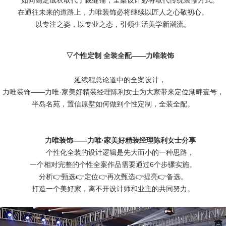
如同高定成衣取代了裁缝铺，全案设计必将取代传统装修方式。
在通往未来的道路上，力唯装饰必将继续以匠人之心敬初心。
以专注之姿，以专业之态，引领生活美学新潮流。
▽
个性定制 全装全配
——力唯装饰
延续程总论道中的全案设计，
力唯装饰——力唯·家美好精装经理陈利女士为大家带来定位湖畔壹号，
半岛名苑，置信原墅如何做到个性定制，全装全配。
力唯装饰——力唯·家美好精装经理陈利女士分享
个性化全装的设计逻辑是先大而小的一种思路，
一个相对完整的个性全案作品需要通过6个步骤实施。
分析👉甄选👉定位👉再次甄选👉提亮👉备选。
打造一个美好家，离不开设计师和业主的共同努力。